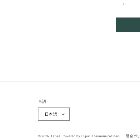
*
言語
日本語
© 2026,
Espas
Powered by Espas Communications
返金ポ