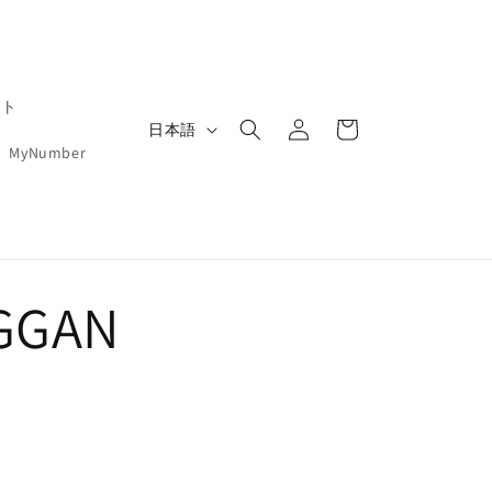
ロ
カ
ート
言
グ
ー
日本語
イ
語
MyNumber
ト
ン
GGAN