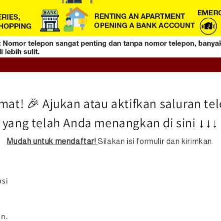
mat! 🎉 Ajukan atau aktifkan saluran te
yang telah Anda menangkan di sini ↓↓↓
Mudah untuk mendaftar!
Silakan isi formulir dan kirimkan.
n
psi
an.