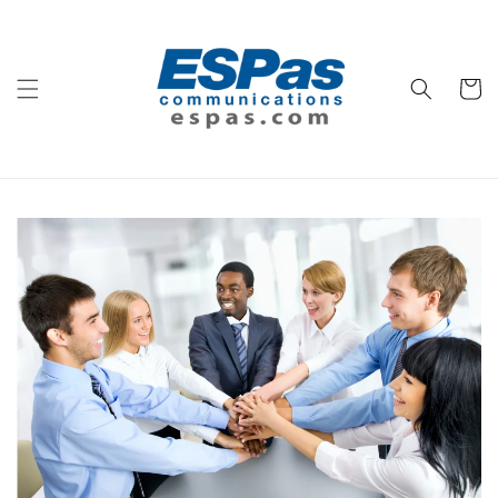
Pular
para o
conteúdo
Carrinh